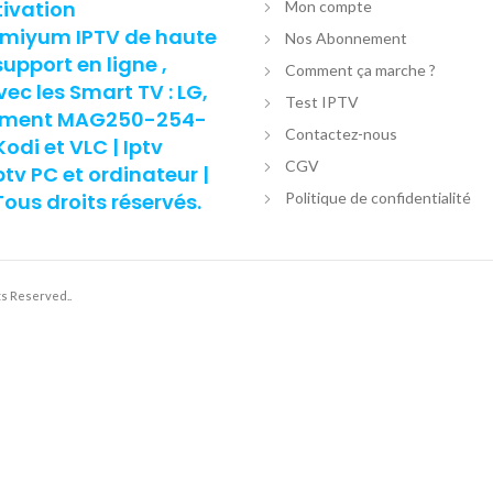
tivation
Mon compte
remiyum IPTV de haute
Nos Abonnement
support en ligne ,
Comment ça marche ?
c les Smart TV : LG,
Test IPTV
nement MAG250-254-
Contactez-nous
di et VLC | Iptv
CGV
v PC et ordinateur |
us droits réservés.
Politique de confidentialité
hts Reserved..