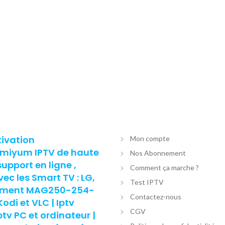
tivation
Mon compte
remiyum IPTV de haute
Nos Abonnement
support en ligne ,
Comment ça marche ?
c les Smart TV : LG,
Test IPTV
nement MAG250-254-
Contactez-nous
di et VLC | Iptv
CGV
v PC et ordinateur |