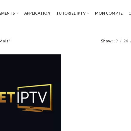
EMENTS
APPLICATION
TUTORIEL IPTV
MON COMPTE
Mois”
Show
9
24