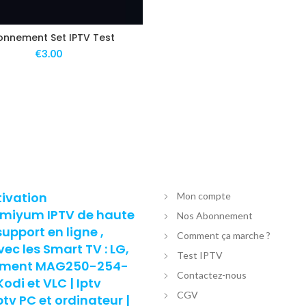
nnement Set IPTV Test
€
3.00
tivation
Mon compte
remiyum IPTV de haute
Nos Abonnement
support en ligne ,
Comment ça marche ?
c les Smart TV : LG,
Test IPTV
nement MAG250-254-
Contactez-nous
di et VLC | Iptv
CGV
v PC et ordinateur |