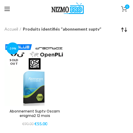
0
Accueil
Produits identifiés “abonnement suptv”
-39%
SOLD
OUT
Abonnement Suptv Oscam
enigma2 12 mois
€
55.00
€
90.00