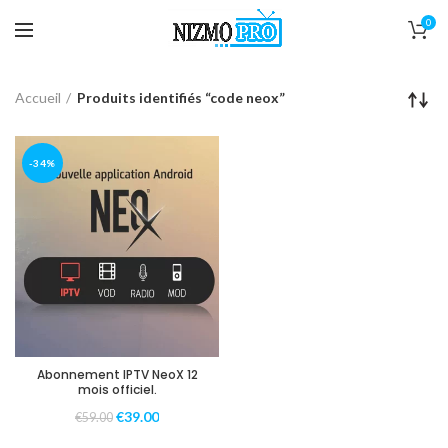
0
Accueil
Produits identifiés “code neox”
-34%
Abonnement IPTV NeoX 12
mois officiel.
€
39.00
€
59.00