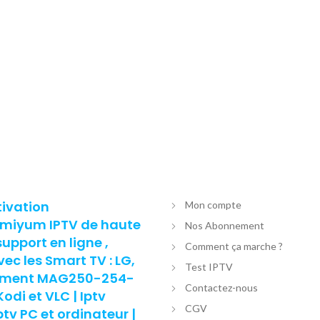
tivation
Mon compte
remiyum IPTV de haute
Nos Abonnement
support en ligne ,
Comment ça marche ?
c les Smart TV : LG,
Test IPTV
nement MAG250-254-
Contactez-nous
di et VLC | Iptv
CGV
v PC et ordinateur |