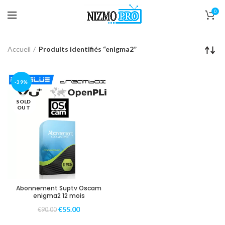
0
Accueil
Produits identifiés “enigma2”
-39%
SOLD
OUT
Abonnement Suptv Oscam
enigma2 12 mois
€
55.00
€
90.00