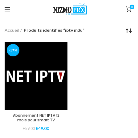
0
Accueil
Produits identifiés “iptv m3u”
-17%
Abonnement NET IPTV 12
mois pour smart TV
€
49.00
€
59.00