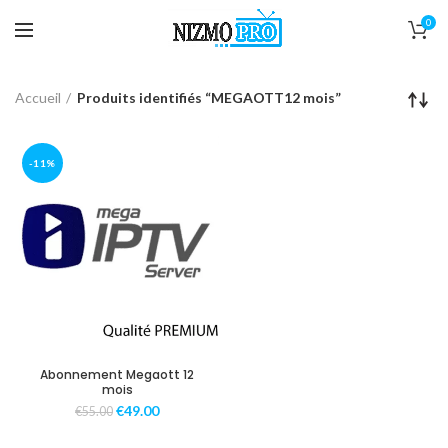
0
Accueil
Produits identifiés “MEGAOTT12 mois”
-11%
Abonnement Megaott 12
mois
€
49.00
€
55.00