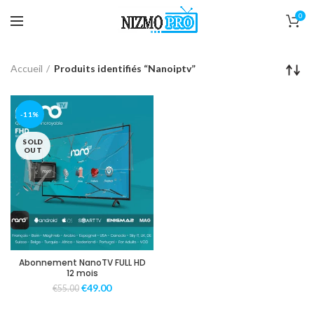
0
Accueil
Produits identifiés “Nanoiptv”
-11%
SOLD
OUT
Abonnement NanoTV FULL HD
12 mois
€
49.00
€
55.00