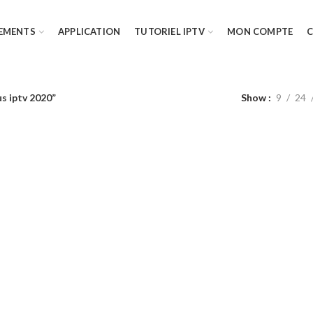
EMENTS
APPLICATION
TUTORIEL IPTV
MON COMPTE
us iptv 2020”
Show
9
24