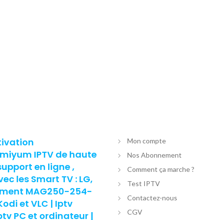
tivation
Mon compte
remiyum IPTV de haute
Nos Abonnement
support en ligne ,
Comment ça marche ?
c les Smart TV : LG,
Test IPTV
nement MAG250-254-
Contactez-nous
di et VLC | Iptv
CGV
v PC et ordinateur |