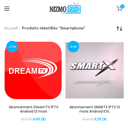
0
Accueil
Produits identifiés “Smartphone”
-17%
-34%
Abonnement DreamTV IPTV
Abonnement SMARTX IPTV 12
Android 12 mois
mois Android IOS.
€
49.00
€
39.00
€
59.00
€
59.00