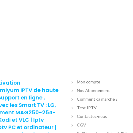
tivation
Mon compte
remiyum IPTV de haute
Nos Abonnement
support en ligne ,
Comment ça marche ?
c les Smart TV : LG,
Test IPTV
nement MAG250-254-
Contactez-nous
di et VLC | Iptv
CGV
v PC et ordinateur |