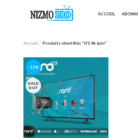
ACCUEIL
ABONN
Accueil
Produits identifiés “tf1 4k iptv”
-11%
SOLD
OUT