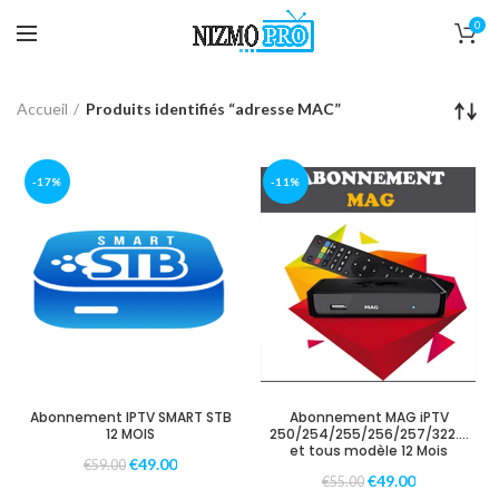
0
Accueil
Produits identifiés “adresse MAC”
-17%
-11%
Abonnement IPTV SMART STB
Abonnement MAG iPTV
12 MOIS
250/254/255/256/257/322….
et tous modèle 12 Mois
€
49.00
€
59.00
€
49.00
€
55.00