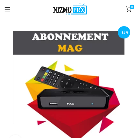
0
-11%