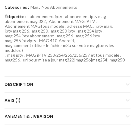
Catégories :
Mag
,
Nos Abonnements
Étiquettes :
abonnement iptv
,
abonnement iptv mag
,
abonnement mag 322
,
Abonnement MAG iPTV
,
Abonnement MAGtous modèle
,
adresse MAC
,
iptv mag
,
iptv mag 256
,
mag 250
,
mag 250 iptv
,
mag 254 iptv
,
mag 254 iptv abonnement
,
mag 256
,
mag 256 iptv
,
mag 256 iptviptv
,
MAG 410-Android
,
mag comment utiliser le fichier m3u sur votre mag(tous les
modeles )
,
mag iptv
,
MAG iPTV 250/254/255/256/257 et tous modèle
,
mag256
,
url pour mise a jour mag322|mag256|mag254| mag250
DESCRIPTION
AVIS (1)
PAIEMENT & LIVRAISON